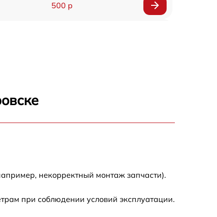
500 р
1200 р
500 р
700 р
ровске
500 р
900 р
1500 р
например, некорректный монтаж запчасти).
етрам при соблюдении условий эксплуатации.