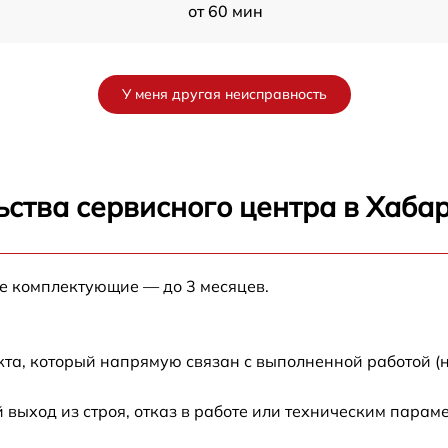
от 60 мин
от 60 мин
У меня другая неисправность
от 60 мин
S
от 60 мин
ства сервисного центра в Хаба
от 60 мин
ые комплектующие — до 3 месяцев.
от 60 мин
M
от 60 мин
кта, который напрямую связан с выполненной работой (
ыход из строя, отказ в работе или техническим парам