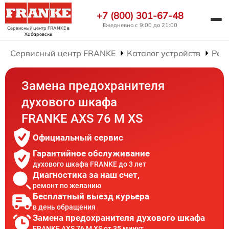
+7 (800) 301-67-48
Ежедневно с 9:00 до 21:00
Сервисный центр FRANKE
в
Хабаровске
Сервисный центр FRANKE
Каталог устройств
Рем
Замена предохранителя
духового шкафа
FRANKE AXS 76 M XS
Официальный сервис
Гарантийное обслуживание
духового шкафа FRANKE до 3 лет
Диагностика за наш счет,
ремонт по желанию
Бесплатный выезд курьера
в день обращения
Замена предохранителя духового шкафа
FRANKE AXS 76 M XS от 35 минут