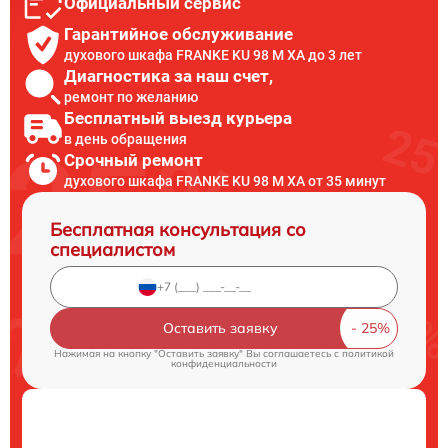
Официальный сервис
Гарантийное обслуживание
духового шкафа FRANKE KU 98 M XA до 3 лет
Диагностика за наш счет,
ремонт по желанию
Бесплатный выезд курьера
в день обращения
Срочный ремонт
духового шкафа FRANKE KU 98 M XA от 35 минут
Бесплатная консультация со
специалистом
Оставить заявку
Нажимая на кнопку "Оставить заявку" Вы соглашаетесь c
политикой
конфиденциальности