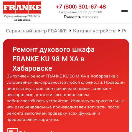
+7 (800) 301-67-48
Ежедневно с 9:00 до 21:00
Сервисный центр FRANKE
в
Позвонить
мне утром
Хабаровске
Сервисный центр FRANKE
Каталог устройств
Рем
Ремонт духового шкафа
FRANKE KU 98 M XA в
Хабаровске
Выполняем ремонт FRANKE KU 98 M XA в Хабаровске с
устранением неисправностей любой сложности. Проводим
диагностику, выявляем причины поломки, заменяем
неисправные детали и восстанавливаем
работоспособность устройства. Используем оригинальные
или рекомендованные производителем запчасти, после
ремонта выполняем проверку всех функций и
предоставляем гарантию.