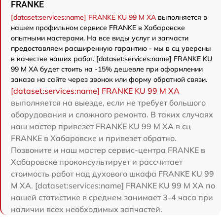
FRANKE
[dataset:services:name] FRANKE KU 99 M XA
выполняется в
нашем профильном сервисе FRANKE в Хабаровске
опытными мастерами. На все виды услуг и запчасти
предоставляем расширенную гарантию - мы в сц уверены
в качестве наших работ. [dataset:services:name] FRANKE KU
99 M XA будет стоить на -15% дешевле при оформлении
заказа на сайте через звонок или форму обратной связи.
[dataset:services:name] FRANKE KU 99 M XA
выполняется на выезде, если не требует большого
оборудования и сложного ремонта. В таких случаях
наш мастер привезет FRANKE KU 99 M XA в сц
FRANKE в Хабаровске и привезет обратно.
Позвоните и наш мастер сервис-центра FRANKE в
Хабаровске проконсультирует и рассчитает
стоимость работ над духового шкафа FRANKE KU 99
M XA. [dataset:services:name] FRANKE KU 99 M XA по
нашей статистике в среднем занимает 3-4 часа при
наличии всех необходимых запчастей.