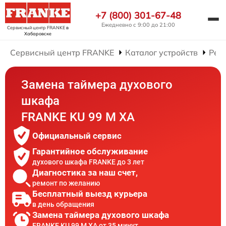
+7 (800) 301-67-48
Ежедневно с 9:00 до 21:00
Сервисный центр FRANKE
в
Хабаровске
Сервисный центр FRANKE
Каталог устройств
Рем
Замена таймера духового
шкафа
FRANKE KU 99 M XA
Официальный сервис
Гарантийное обслуживание
духового шкафа FRANKE до 3 лет
Диагностика за наш счет,
ремонт по желанию
Бесплатный выезд курьера
в день обращения
Замена таймера духового шкафа
FRANKE KU 99 M XA от 35 минут