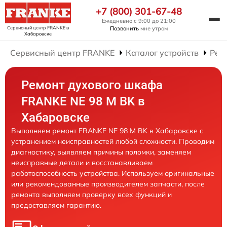
+7 (800) 301-67-48
Ежедневно с 9:00 до 21:00
Сервисный центр FRANKE
в
Позвонить
мне утром
Хабаровске
Сервисный центр FRANKE
Каталог устройств
Рем
Ремонт духового шкафа
FRANKE NE 98 M BK в
Хабаровске
Выполняем ремонт FRANKE NE 98 M BK в Хабаровске с
устранением неисправностей любой сложности. Проводим
диагностику, выявляем причины поломки, заменяем
неисправные детали и восстанавливаем
работоспособность устройства. Используем оригинальные
или рекомендованные производителем запчасти, после
ремонта выполняем проверку всех функций и
предоставляем гарантию.