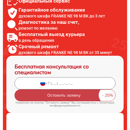
Официальный сервис
Гарантийное обслуживание
духового шкафа FRANKE NE 98 M BK до 3 лет
Диагностика за наш счет,
ремонт по желанию
Бесплатный выезд курьера
в день обращения
Срочный ремонт
духового шкафа FRANKE NE 98 M BK от 35 минут
Бесплатная консультация со
специалистом
Оставить заявку
Нажимая на кнопку "Оставить заявку" Вы соглашаетесь c
политикой
конфиденциальности