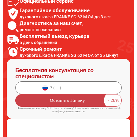
Официальный сервис
Гарантийное обслуживание
духового шкафа FRANKE SG 62 M OA до 3 лет
Диагностика за наш счет,
ремонт по желанию
Бесплатный выезд курьера
в день обращения
Срочный ремонт
духового шкафа FRANKE SG 62 M OA от 35 минут
Бесплатная консультация со
специалистом
Оставить заявку
Нажимая на кнопку "Оставить заявку" Вы соглашаетесь c
политикой
конфиденциальности