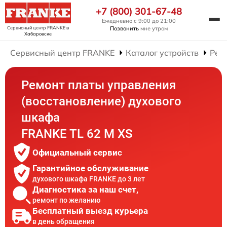
+7 (800) 301-67-48
Ежедневно с 9:00 до 21:00
Сервисный центр FRANKE
в
Позвонить
мне утром
Хабаровске
Сервисный центр FRANKE
Каталог устройств
Рем
Ремонт платы управления
(восстановление) духового
шкафа
FRANKE TL 62 M XS
Официальный сервис
Гарантийное обслуживание
духового шкафа FRANKE до 3 лет
Диагностика за наш счет,
ремонт по желанию
Бесплатный выезд курьера
в день обращения