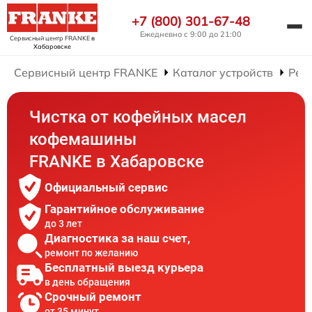
+7 (800) 301-67-48
Ежедневно с 9:00 до 21:00
Сервисный центр FRANKE
в
Хабаровске
Сервисный центр FRANKE
Каталог устройств
Рем
Чистка от кофейных масел
кофемашины
FRANKE в Хабаровске
Официальный сервис
Гарантийное обслуживание
до 3 лет
Диагностика за наш счет,
ремонт по желанию
Бесплатный выезд курьера
в день обращения
Срочный ремонт
от 35 минут