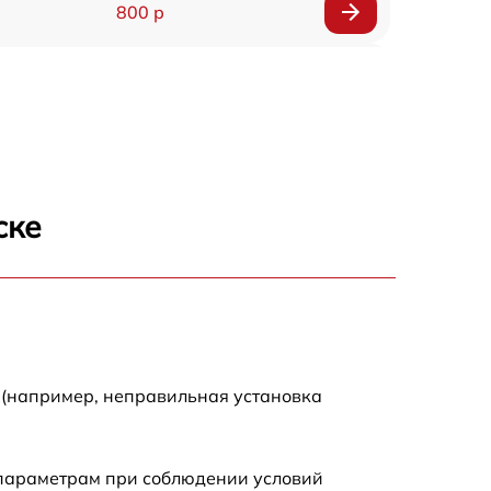
800 р
850 р
690 р
700 р
ске
600 р
800 р
900 р
 (например, неправильная установка
820 р
 параметрам при соблюдении условий