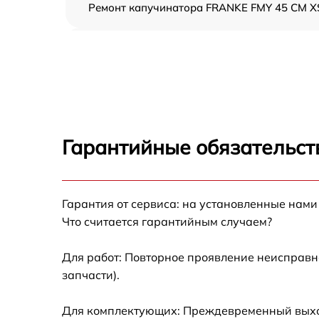
Ремонт капучинатора FRANKE FMY 45 CM X
Ремонт насоса FRANKE FMY 45 CM XS
Замена жерновов FRANKE FMY 45 CM XS
Чистка от кофейных масел FRANKE FMY 45
CM XS
Гарантийные обязательст
Замена модуля управления FRANKE FMY 45
CM XS
Гарантия от сервиса: на установленные нами
Замена ТЭНа FRANKE FMY 45 CM XS
Что считается гарантийным случаем?
Ремонт гидросистемы FRANKE FMY 45 CM X
Для работ: Повторное проявление неисправн
запчасти).
Ремонт кофемолки FRANKE FMY 45 CM XS
Для комплектующих: Преждевременный выход