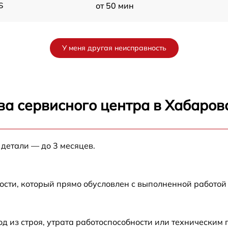
S
от 50 мин
от 55 мин
У меня другая неисправность
от 55 мин
от 45 мин
ва сервисного центра в Хабаров
от 45 мин
 детали — до 3 месяцев.
от 50 мин
S
от 55 мин
ости, который прямо обусловлен с выполненной работой
от 50 мин
 из строя, утрата работоспособности или техническим