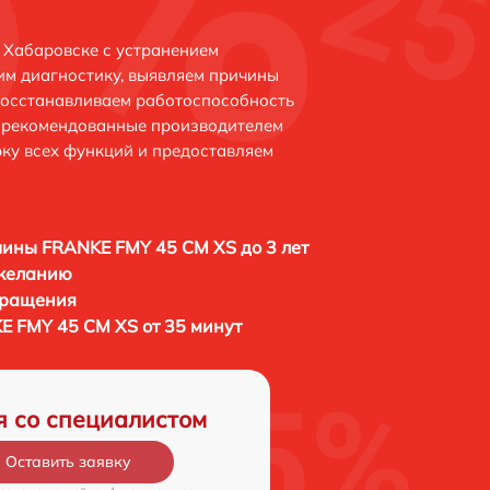
 Хабаровске с устранением
м диагностику, выявляем причины
восстанавливаем работоспособность
и рекомендованные производителем
рку всех функций и предоставляем
ины FRANKE FMY 45 CM XS до 3 лет
 желанию
бращения
 FMY 45 CM XS от 35 минут
я со специалистом
Оставить заявку