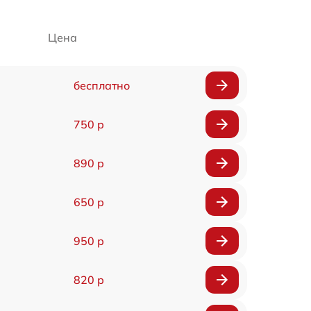
Цена
бесплатно
750 р
890 р
650 р
950 р
820 р