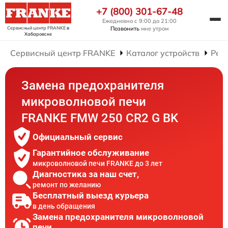
+7 (800) 301-67-48
Ежедневно с 9:00 до 21:00
Сервисный центр FRANKE
в
Позвонить
мне утром
Хабаровске
Сервисный центр FRANKE
Каталог устройств
Рем
Замена предохранителя
микроволновой печи
FRANKE FMW 250 CR2 G BK
Официальный сервис
Гарантийное обслуживание
микроволновой печи FRANKE до 3 лет
Диагностика за наш счет,
ремонт по желанию
Бесплатный выезд курьера
в день обращения
Замена предохранителя микроволновой
печи