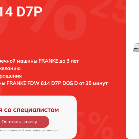
14 D7P
оечной машины FRANKE до 3 лет
 желанию
бращения
ины
FRANKE FDW 614 D7P DOS D от 35 минут
я со специалистом
Оставить заявку
есь c
политикой конфиденциальности