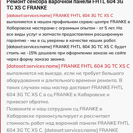
Ремонт сенсора варочной панели FHTL 604 3G
TC XS C FRANKE
[dataset:services:name] FRANKE FHTL 604 3G TC XS C
выполняется в нашем профильном сервис-центре FRANKE в
Хабаровске мастерами с огромным опытом - от 5 лет. На
все виды услуг и запчасти предоставляем расширенную
гарантию - мы в сц уверены в качестве наших работ.
[dataset:services:name] FRANKE FHTL 604 3G TC XS C будет
стоить на -15% дешевле при оформлении заказа на сайте
через форму заказа звонка.
[dataset:services:name] FRANKE FHTL 604 3G TC XS C
выполняется на выезде, если не требует большого
оборудования и длительного времени ремонта. В
таких случаях наш мастер доставит FRANKE FHTL
604 3G TC XS C в сц FRANKE в Хабаровске и
привезет обратно.
Позвоните и наш сотрудник сц FRANKE в
Хабаровске проконсультирует и рассчитает
стоимость работ над варочной панели FRANKE FHTL
604 3G TC XS C. [dataset:services:name] FRANKE