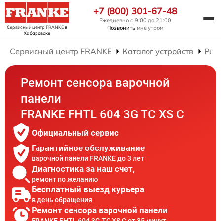
+7 (800) 301-67-48
Ежедневно с 9:00 до 21:00
Сервисный центр FRANKE
в
Позвонить
мне утром
Хабаровске
Сервисный центр FRANKE
Каталог устройств
Рем
Ремонт сенсора варочной
панели
FRANKE FHTL 604 3G TC XS C
Официальный сервис
Гарантийное обслуживание
варочной панели FRANKE до 3 лет
Диагностика за наш счет,
ремонт по желанию
Бесплатный выезд курьера
в день обращения
Ремонт сенсора варочной панели
FRANKE FHTL 604 3G TC XS C от 35 минут